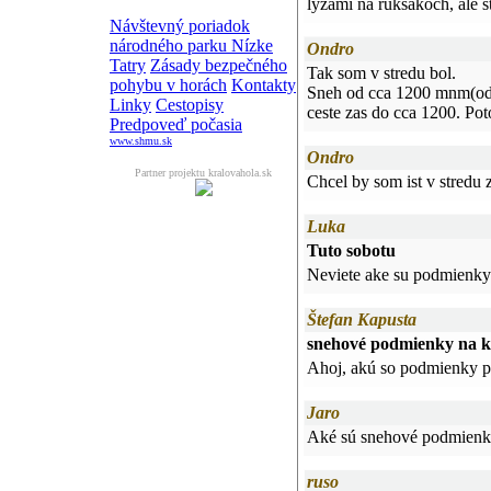
lyzami na ruksakoch, ale sta
Návštevný poriadok
národného parku Nízke
Ondro
Tatry
Zásady bezpečného
Tak som v stredu bol.
pohybu v horách
Kontakty
Sneh od cca 1200 mnm(odti
Linky
Cestopisy
ceste zas do cca 1200. Pot
Predpoveď počasia
www.shmu.sk
Ondro
Partner projektu kralovahola.sk
Chcel by som ist v stredu
Luka
Tuto sobotu
Neviete ake su podmienky
Štefan Kapusta
snehové podmienky na k
Ahoj, akú so podmienky po
Jaro
Aké sú snehové podmienky 
ruso