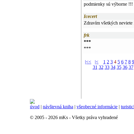
podmienky sú výborne !!!
Icecert
Zdravím všetkých neviete
frk
***
***
|<<
|<
1
2
3
4
5
6
7
8
31
32
33
34
35
36
37
úvod
|
návštevná kniha
|
všeobecné informácie
|
turisti
© 2005 - 2026 mKs - Všetky práva vyhradené