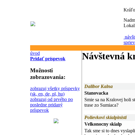
Kráľo
Nadm
Lokal
návšt
sprie
úvod
Návštevná k
Pridať príspevok
Možnosti
zobrazovania:
Dalibor Kalna
zobrazuj všetky príspevky
Stanovacka
(sk, en, de, pl, hu)
zobrazuj od prvého po
Smie sa na Kralovej holi 
posledne pridaný
trase zo Sumiaca?
príspevok
Polievkovi skialpinisti
Velkonocny skialp
Tak sme si to dnes vyslapl