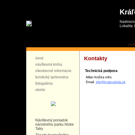
Kráľ
Nadmorsk
Lokalita:
návš
Kontakty
úvod
návštevná kniha
všeobecné informácie
Technická podpora
turistický sprievodca
Milan Knižka mKs
Email:
info@kralovahola.sk
fotogaléria
okolie
Návštevný poriadok
národného parku Nízke
Tatry