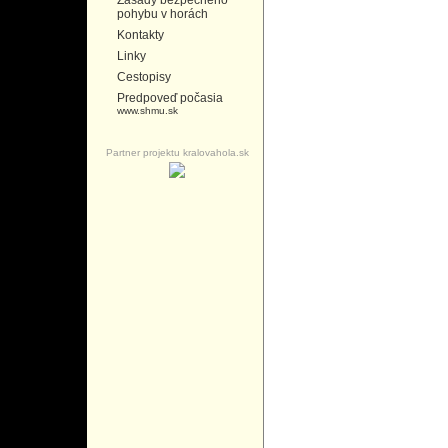
Zásady bezpečného
pohybu v horách
Kontakty
Linky
Cestopisy
Predpoveď počasia
www.shmu.sk
Partner projektu kralovahola.sk