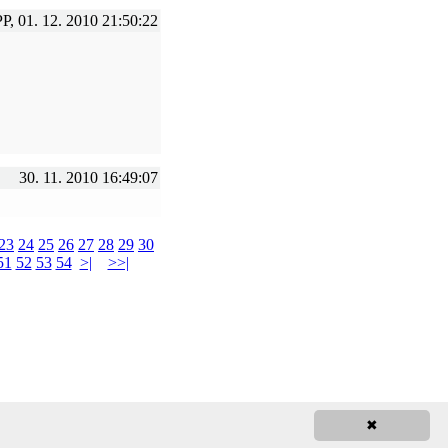
PP, 01. 12. 2010 21:50:22
30. 11. 2010 16:49:07
23
24
25
26
27
28
29
30
51
52
53
54
>|
>>|
✖