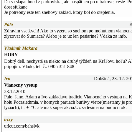
Da sa slapat hned z parkoviska, ale naspät len po ratrakovej ceste. Po
dost sfukane.
Je potrebny este ten snehovy zaklad, ktory bol do oteplenia.
Palo
K
Zdravim vsetkych! Ako to vyzera so snehom po mohutnom vianocnom
zlyzovat do Sumiaca? Alebo je to uz len pesiarine? Vdaka za info.
Vladimír Makara
HORY
Dobrý deň, nechystá sa niekto na druhý týždeň na Kráľovu hoľu? A
pripojím. Vlado, tel. č.: 0905 351 848
Ivo
Dobšiná, 23. 12. 20
Vianocny vystup
23.12.2010
Palo, Jano, Adam a Ivo zakladavu tradiciu Vianocneho vystupu na 
holu.Pocasie:hmla, v hornych partiach burlivy vietor(miestamy je pr
lyziach), t - +1°C ale inak super akcia.Uz sa tesima na buduci rok.
trixy
urlcut.com/bahslvk