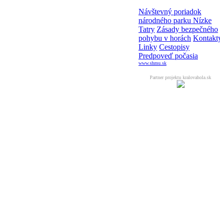
Návštevný poriadok
národného parku Nízke
Tatry
Zásady bezpečného
pohybu v horách
Kontakt
Linky
Cestopisy
Predpoveď počasia
www.shmu.sk
Partner projektu kralovahola.sk