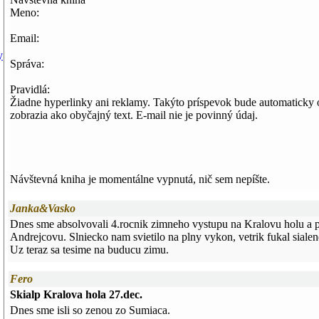
Meno:
Email:
y
Správa:
Pravidlá:
Žiadne hyperlinky ani reklamy. Takýto príspevok bude automaticky 
zobrazia ako obyčajný text. E-mail nie je povinný údaj.
Návštevná kniha je momentálne vypnutá, nič sem nepíšte.
Janka&Vasko
Dnes sme absolvovali 4.rocnik zimneho vystupu na Kralovu holu a
Andrejcovu. Slniecko nam svietilo na plny vykon, vetrik fukal sialen
Uz teraz sa tesime na buducu zimu.
Fero
Skialp Kralova hola 27.dec.
Dnes sme isli so zenou zo Sumiaca.