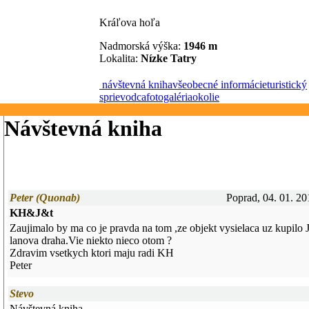
Kráľova hoľa
Nadmorská výška:
1946 m
Lokalita:
Nízke Tatry
návštevná kniha
všeobecné informácie
turistický
sprievodca
fotogaléria
okolie
Návštevná kniha
Peter (Quonab)
Poprad, 04. 01. 20
KH&J&t
Zaujimalo by ma co je pravda na tom ,ze objekt vysielaca uz kupilo 
lanova draha.Vie niekto nieco otom ?
Zdravim vsetkych ktori maju radi KH
Peter
Stevo
Návštevná kniha