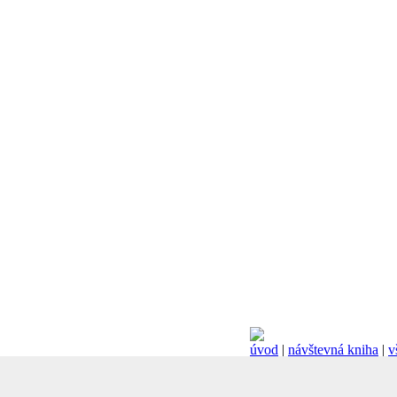
úvod
|
návštevná kniha
|
v
© 2005 - 2026 mKs - Vše