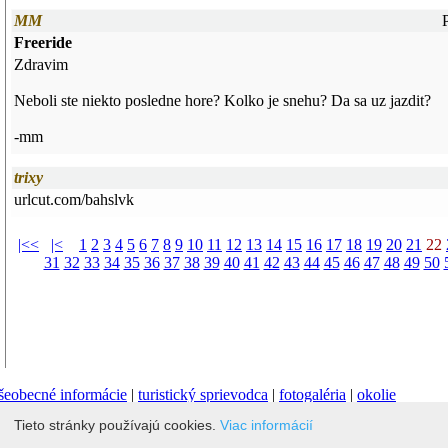
MM
Freeride
Zdravim
Neboli ste niekto posledne hore? Kolko je snehu? Da sa uz jazdit?
-mm
trixy
urlcut.com/bahslvk
|<<
|<
1
2
3
4
5
6
7
8
9
10
11
12
13
14
15
16
17
18
19
20
21
22
31
32
33
34
35
36
37
38
39
40
41
42
43
44
45
46
47
48
49
50
šeobecné informácie
|
turistický sprievodca
|
fotogaléria
|
okolie
Tieto stránky používajú cookies.
Viac informácií
tky práva vyhradené