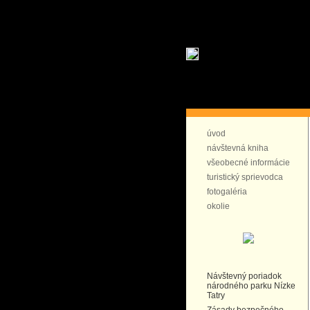
úvod
návštevná kniha
všeobecné informácie
turistický sprievodca
fotogaléria
okolie
Návštevný poriadok
národného parku Nízke
Tatry