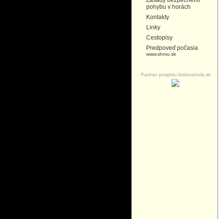
Zásady bezpečného
pohybu v horách
Kontakty
Linky
Cestopisy
Predpoveď počasia
www.shmu.sk
Partner projektu kralovahola.sk