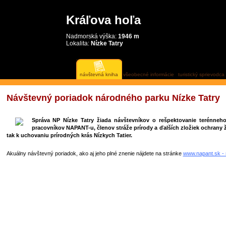
Kráľova hoľa
Nadmorská výška:
1946 m
Lokalita:
Nízke Tatry
návštevná kniha
všeobecné informácie
turistický sprievodca
Návštevný poriadok národného parku Nízke Tatry
Správa NP Nízke Tatry žiada návštevníkov o rešpektovanie terénneh
pracovníkov NAPANT-u, členov stráže prírody a ďalších zložiek ochrany ž
tak k uchovaniu prírodných krás Nízkych Tatier.
Akuálny návštevný poriadok, ako aj jeho plné znenie nájdete na stránke
www.napant.sk - 