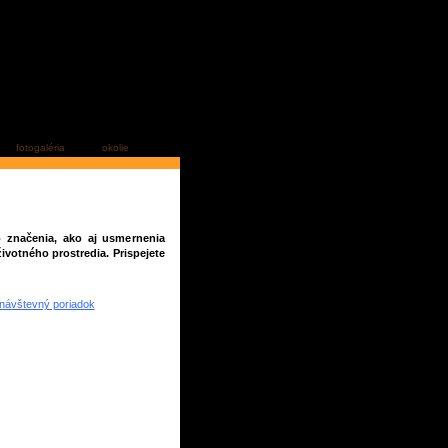
fotogaléria
okolie
o značenia, ako aj usmernenia
ivotného prostredia. Prispejete
návštevný poriadok