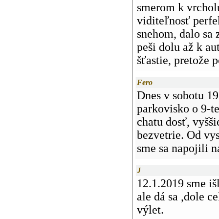
smerom k vrcholu
viditeľnosť perf
snehom, dalo sa 
peši dolu až k au
šťastie, pretože 
Fero
Dnes v sobotu 19
parkovisko o 9-te
chatu dosť, vyšš
bezvetrie. Od vy
sme sa napojili na
J
12.1.2019 sme iš
ale dá sa ,dole c
výlet.