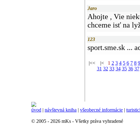
Jaro
Ahojte , Vie nie
chceme isť na ly
123
sport.sme.sk ...
|<< |<
1
2
3
4
5
6
7
8
31
32
33
34
35
36
37
úvod
|
návštevná kniha
|
všeobecné informácie
|
turisti
© 2005 - 2026 mKs - Všetky práva vyhradené