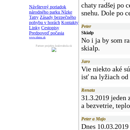
chaty radšej po 
Návštevný poriadok
snehu. Dole po c
národného parku Nízke
Tatry
Zásady bezpečného
pohybu v horách
Kontakty
Peter
Linky
Cestopisy
Skialp
Predpoveď počasia
www.shmu.sk
No i ja by som ra
Partner projektu kralovahola.sk
skialp.
Jaro
Vie niekto aké s
isť na lyžiach o
Renata
31.3.2019 jeden 
a bezvetrie, tepl
Peter a Majo
Dnes 10.03.2019 