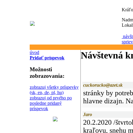
Kráľo
Nadm
Lokal
návšt
sprie
úvod
Návštevná k
Pridať príspevok
Možnosti
zobrazovania:
cuckorucko@azet.sk
zobrazuj všetky príspevky
stránky by potreb
(sk, en, de, pl, hu)
zobrazuj od prvého po
hlavne dizajn. Na
posledne pridaný
príspevok
Jaro
20.2.2020 /štvrto
kraľovu, snehu m