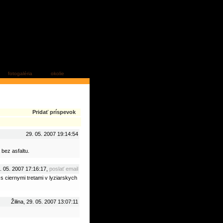
fotogaléria
okolie
Pridať príspevok
29. 05. 2007 19:14:54
bez asfaltu.
. 05. 2007 17:16:17,
poslať email
s ciernymi tretami v lyziarskych
Žilina, 29. 05. 2007 13:07:11