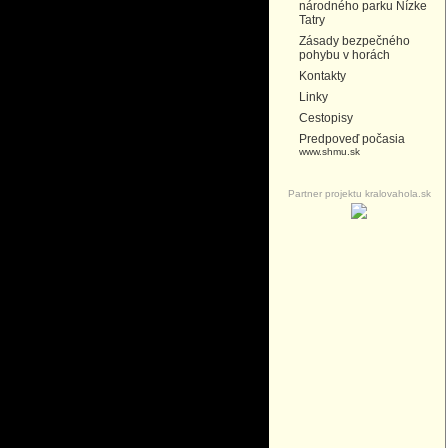
národného parku Nízke
Tatry
Zásady bezpečného
pohybu v horách
Kontakty
Linky
Cestopisy
Predpoveď počasia
www.shmu.sk
Partner projektu kralovahola.sk