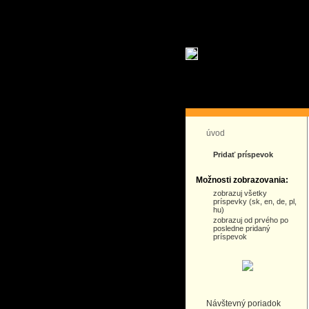
úvod
Pridať príspevok
Možnosti zobrazovania:
zobrazuj všetky
príspevky (sk, en, de, pl,
hu)
zobrazuj od prvého po
posledne pridaný
príspevok
Návštevný poriadok