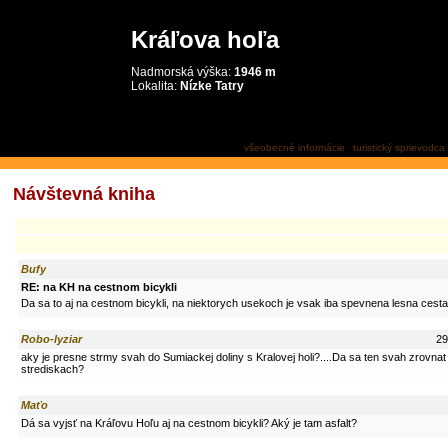
Kráľova hoľa
Nadmorská výška:
1946 m
Lokalita:
Nízke Tatry
návštevná kniha
všeobecné informácie
turistický sprievodca
Návštevná kniha
Bufy
RE: na KH na cestnom bicykli
Da sa to aj na cestnom bicykli, na niektorych usekoch je vsak iba spevnena lesna cesta 
Robo-lyziar
29
aky je presne strmy svah do Sumiackej doliny s Kralovej holi?....Da sa ten svah zrovnat 
strediskach?
Maťo
Dá sa vyjsť na Kráľovu Hoľu aj na cestnom bicykli? Aký je tam asfalt?