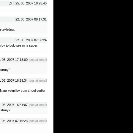
ZH, 25. 05. 2007 18:25:45
22. 05. 2007 08:17:31
e zvladnut.
22. 05. 2007 07:56:24
h by to bolo pre mna super
. 05. 2007 17:18:00,
poslať email
e strmy?
. 05. 2007 16:29:34,
poslať email
 Napr velmi by som chcel vediet
. 05. 2007 16:51:07,
poslať email
e strmy?
1. 05. 2007 07:19:23,
poslať email