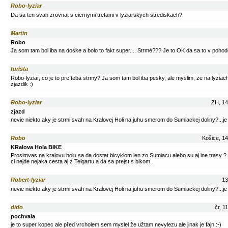
Robo-lyziar
Da sa ten svah zrovnat s ciernymi tretami v lyziarskych strediskach?
Martin
Robo
Ja som tam bol iba na doske a bolo to fakt super.... Strmé??? Je to OK da sa to v pohod
turista
Robo-lyziar, co je to pre teba strmy? Ja som tam bol iba pesky, ale myslim, ze na lyziac
zjazdik :)
Robo-lyziar
ZH, 14
zjazd
nevie niekto aky je strmi svah na Kralovej Holi na juhu smerom do Sumiackej doliny?...j
Robo
Košice, 14
KRalova Hola BIKE
Prosimvas na kralovu holu sa da dostat bicyklom len zo Sumiacu alebo su aj ine trasy ?
ci nejde nejaka cesta aj z Telgartu a da sa prejst s bikom.
Robert-lyziar
13
nevie niekto aky je strmi svah na Kralovej Holi na juhu smerom do Sumiackej doliny?...j
dido
čr, 1
pochvala
je to super kopec ale před vrcholem sem myslel že užtam nevylezu ale jinak je fajn :-)