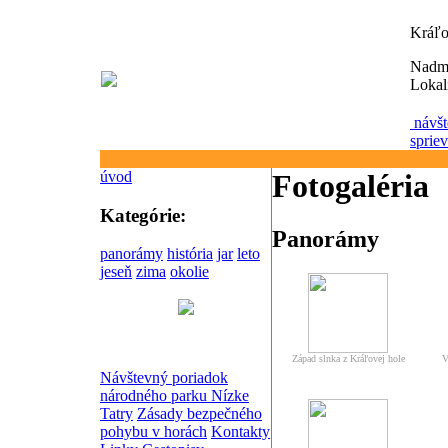
Kráľo
Nadm
Lokal
návšt
sprie
úvod
Fotogaléria
Kategórie:
Panorámy
panorámy
história
jar
leto
jeseň
zima
okolie
Západ slnka z Kráľovej hole
V
Návštevný poriadok
národného parku Nízke
Tatry
Zásady bezpečného
pohybu v horách
Kontakty