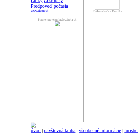
Linky
Cestopisy
Predpoveď počasia
www.shmu.sk
Kráľova hoľa z Besníka
Partner projektu kralovahola.sk
úvod
|
návštevná kniha
|
všeobecné informácie
|
turisti