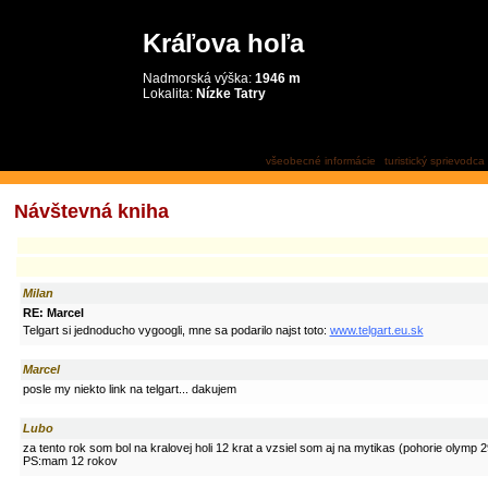
Kráľova hoľa
Nadmorská výška:
1946 m
Lokalita:
Nízke Tatry
návštevná kniha
všeobecné informácie
turistický sprievodca
Návštevná kniha
Milan
RE: Marcel
Telgart si jednoducho vygoogli, mne sa podarilo najst toto:
www.telgart.eu.sk
Marcel
posle my niekto link na telgart... dakujem
Lubo
za tento rok som bol na kralovej holi 12 krat a vzsiel som aj na mytikas (pohorie olymp 
PS:mam 12 rokov