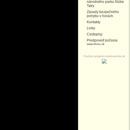
národného parku Nízke
Tatry
Zásady bezpečného
pohybu v horách
Kontakty
Linky
Cestopisy
Predpoveď počasia
www.shmu.sk
Partner projektu kralovahola.sk