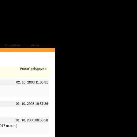
fotogaléria
okolie
Pridať príspevok
02. 10. 2008 11:06:31
01. 10. 2008 19:57:36
01. 10. 2008 08:53:58
2917 m.n.m.)