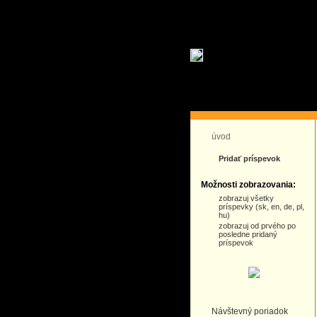
úvod
Pridať príspevok
Možnosti zobrazovania:
zobrazuj všetky
príspevky (sk, en, de, pl,
hu)
zobrazuj od prvého po
posledne pridaný
príspevok
Návštevný poriadok