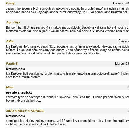
Cinky
Tisovec, 28
Ja som bol jeden z tych styroch slimakov,no Jajopajo to proste hnal.A ani jeden z nas 
naslapane kopce ako Jajopajo,sme skor vikendovi cyklisti...Ale zdolali sme Kralovu holu,t
Jajo Pajo
Bol som tam 8.8. aj s partiou 4 slimakov na bicykloch. Šlapali-tiskali sme hore 4 hodiny
niekomu trvalo tak dlho aj peši? Celou cestou bolo počasie O.K. iba na vrchole bola hustá
Júlia
Žiar na
Na Kráľovu Hoľu sme vystúpili 31.8. počasie nás príjmne prekvapilo, dokonca sme odchá
Dúfam, že sa tam ešte niekedy dostanem. Je to nádherný zážitok, ktorý sa bežne nevid
mám ešte teraz svalovicu na riti, ten pohĺad zhora proste stál za to!!!
Patrik S.
Martin, 2
Kralova hola
Na Kralovej holi som bol uz druhy krat toto leto,ale tento krat tam bolo prekrasne[minule 
som tam s mojim bratom.
Miso
pre trio z teplicky
zdravim tych schovanych dvanastich sokolov...ako i vas trio...tu bola predchvilkou buroz
bo vam dvom da holi po...
XICO & BILLY & RONDEL
Kralova hola
velmi tu fuka, ziadny zeleny strom a ani 12 sokolov tu nenajdete. trio z liptovskej teplick
zlati hochschornerovci, zlata kaliska. hura!