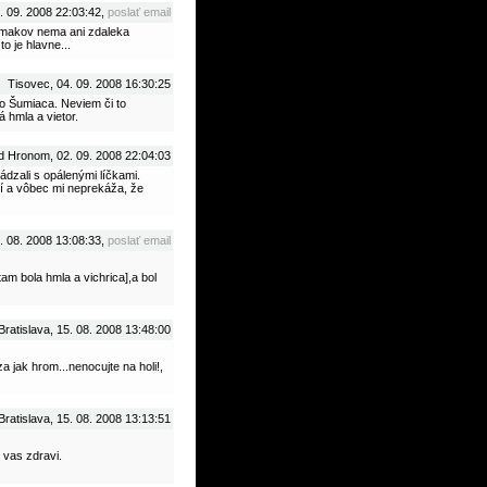
. 09. 2008 22:03:42,
poslať email
slimakov nema ani zdaleka
o je hlavne...
Tisovec, 04. 09. 2008 16:30:25
 zo Šumiaca. Neviem či to
 hmla a vietor.
d Hronom, 02. 09. 2008 22:04:03
dzali s opálenými líčkami.
í a vôbec mi neprekáža, že
8. 08. 2008 13:08:33,
poslať email
tam bola hmla a vichrica],a bol
Bratislava, 15. 08. 2008 13:48:00
a jak hrom...nenocujte na holi!,
Bratislava, 15. 08. 2008 13:13:51
y vas zdravi.