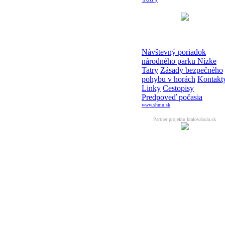
Návštevný poriadok
národného parku Nízke
Tatry
Zásady bezpečného
pohybu v horách
Kontakt
Linky
Cestopisy
Predpoveď počasia
www.shmu.sk
Partner projektu kralovahola.sk