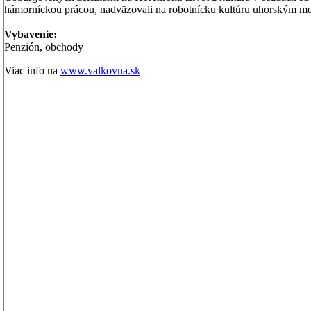
hámorníckou prácou, nadväzovali na robotnícku kultúru uhorským me
Vybavenie:
Penzión, obchody
Viac info na
www.valkovna.sk