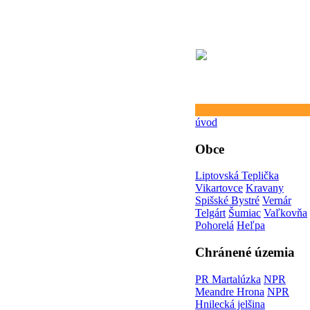
úvod
Obce
Liptovská Teplička
Vikartovce
Kravany
Spišské Bystré
Vernár
Telgárt
Šumiac
Vaľkovňa
Pohorelá
Heľpa
Chránené územia
PR Martalúzka
NPR
Meandre Hrona
NPR
Hnilecká jelšina