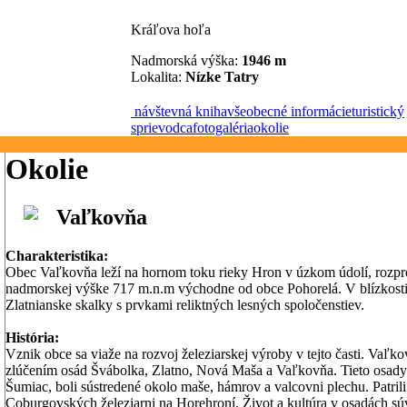
Kráľova hoľa
Nadmorská výška:
1946 m
Lokalita:
Nízke Tatry
návštevná kniha
všeobecné informácie
turistický
sprievodca
fotogaléria
okolie
Okolie
Vaľkovňa
Charakteristika:
Obec Vaľkovňa leží na hornom toku rieky Hron v úzkom údolí, rozpre
nadmorskej výške 717 m.n.m východne od obce Pohorelá. V blízkost
Zlatnianske skalky s prvkami reliktných lesných spoločenstiev.
História:
Vznik obce sa viaže na rozvoj železiarskej výroby v tejto časti. Vaľk
zlúčením osád Švábolka, Zlatno, Nová Maša a Vaľkovňa. Tieto osady 
Šumiac, boli sústredené okolo maše, hámrov a valcovni plechu. Patri
Coburgovských železiarni na Horehroní. Život a kultúra v osadách súv