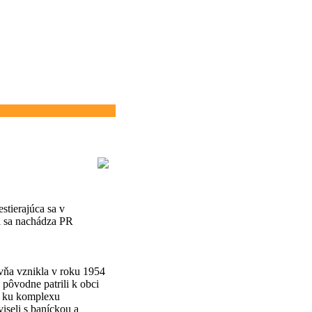
stierajúca sa v
i sa nachádza PR
ovňa vznikla v roku 1954
pôvodne patrili k obci
li ku komplexu
iseli s baníckou a