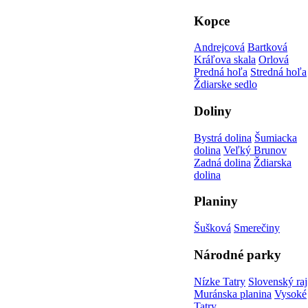
Kopce
Andrejcová
Bartková
Kráľova skala
Orlová
Predná hoľa
Stredná hoľa
Ždiarske sedlo
Doliny
Bystrá dolina
Šumiacka
dolina
Veľký Brunov
Zadná dolina
Ždiarska
dolina
Planiny
Šušková
Smerečiny
Národné parky
Nízke Tatry
Slovenský raj
Muránska planina
Vysoké
Tatry