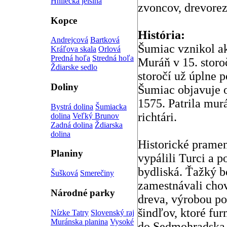
Hnilecká jelšina
zvoncov, drevorez
Kopce
História:
Andrejcová
Bartková
Šumiac vznikol a
Kráľova skala
Orlová
Predná hoľa
Stredná hoľa
Muráň v 15. storoč
Ždiarske sedlo
storočí už úplne 
Doliny
Šumiac objavuje o
1575. Patrila mur
Bystrá dolina
Šumiacka
richtári.
dolina
Veľký Brunov
Zadná dolina
Ždiarska
dolina
Historické pramen
Planiny
vypálili Turci
a p
bydliská. Ťažký bo
Šušková
Smerečiny
zamestnávali cho
Národné parky
dreva, výrobou po
šindľov, ktoré fu
Nízke Tatry
Slovenský raj
Muránska planina
Vysoké
do Sedmohradska