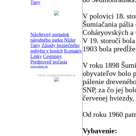
Tatry
V polovici 18. st
Šumiačania pália 
Coháryovských a 
Návštevný poriadok
V 19. storočí bol
národného parku Nízke
Tatry
Zásady bezpečného
1903 bola predĺže
pohybu v horách
Kontakty
Linky
Cestopisy
Predpoveď počasia
V roku 1898 Šumi
www.shmu.sk
obyvateľov bolo p
Partner projektu kralovahola.sk
pálenie dreveného 
SNP, za čo jej bo
červenej hviezdy,
Od roku 1960 patr
Vybavenie: