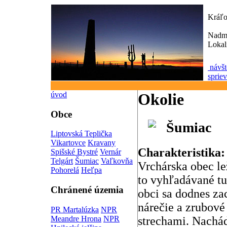
Kráľo
Nadm
Lokal
návšt
sprie
úvod
Okolie
Obce
Šumiac
Liptovská Teplička
Vikartovce
Kravany
Charakteristika:
Spišské Bystré
Vernár
Telgárt
Šumiac
Vaľkovňa
Vrchárska obec l
Pohorelá
Heľpa
to vyhľadávané tu
Chránené územia
obci sa dodnes za
nárečie a zrubov
PR Martalúzka
NPR
Meandre Hrona
NPR
strechami. Nachád