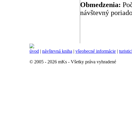
Obmedzenia:
Poč
návštevný poriado
úvod
|
návštevná kniha
|
všeobecné informácie
|
turisti
© 2005 - 2026 mKs - Všetky práva vyhradené