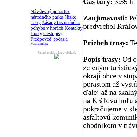
Čas túry:
3:35 h
Návštevný poriadok
Zaujímavosti:
Pek
národného parku Nízke
Tatry
Zásady bezpečného
predvrchol Kráľo
pohybu v horách
Kontakty
Linky
Cestopisy
Predpoveď počasia
Priebeh trasy:
Te
www.shmu.sk
Partner projektu kralovahola.sk
Popis trasy:
Od ce
zeleným turistick
okraji obce v stú
porastom až vyst
ďalej až na skaln
na Kráľovu hoľu a
pokračujeme v kle
asfaltovú komuni
chodníkom v tráv