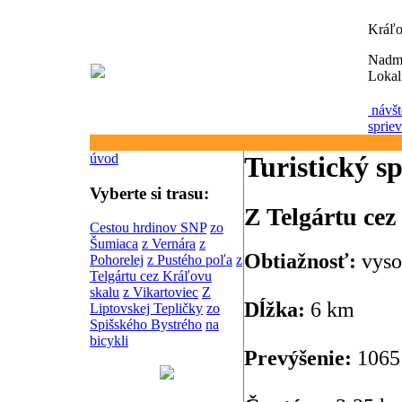
Kráľo
Nadm
Lokal
návšt
sprie
úvod
Turistický s
Vyberte si trasu:
Z Telgártu ce
Cestou hrdinov SNP
zo
Šumiaca
z Vernára
z
Obtiažnosť:
vyso
Pohorelej
z Pustého poľa
z
Telgártu cez Kráľovu
skalu
z Vikartoviec
Z
Dĺžka:
6 km
Liptovskej Tepličky
zo
Spišského Bystrého
na
bicykli
Prevýšenie:
1065